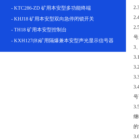
2
- KTC286-ZD 矿用本安型多功能终端
2
- KHJ18 矿用本安型双向急停闭锁开关
2
- TH18 矿用本安型控制台
号
- KXH127(B)矿用隔爆兼本安型声光显示信号器
3
3
3
3
3
号
3
继
的
3