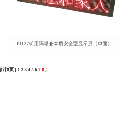
PJ127矿用隔爆兼本质安全型显示屏（单面）
总计8页 [
1
2
3
4
5
6
7
8
]