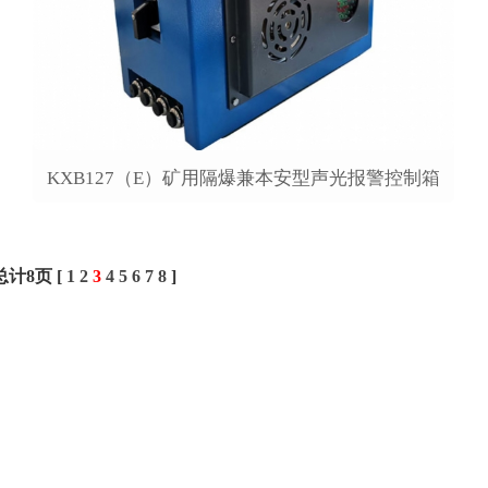
KXB127（E）矿用隔爆兼本安型声光报警控制箱
总计8页 [
1
2
3
4
5
6
7
8
]